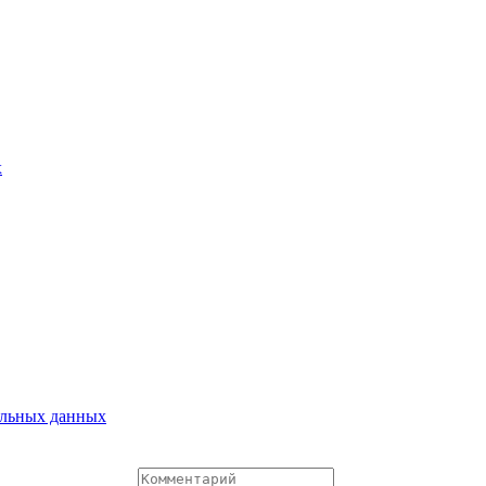
х
альных данных